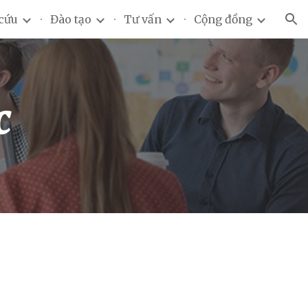
cứu
Đào tạo
Tư vấn
Cộng đồng
ion
c