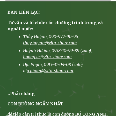
BAN LIÊN LẠC:
Tư vấn và tổ chức các chương trình trong và
ngoài nước:
Thủy Huỳnh, 090-977-90-96,
thuy.huynh@vita-share.com
Huỳnh Hương
, 0938-10-99-89 (zalo),
huong.le@vita-share.com
Dịu Phạm, 0913-31-04-08 (zalo),
di
u.pham@vita-share.com
...Phải chăng
CON ĐƯỜNG NGẮN NHẤT
để tiếp cận tri thức là con đường
BỒ CÔNG ANH
,