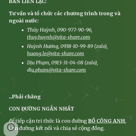
BAN LIÊN LẠC:
Tư vấn và tổ chức các chương trình trong và
ngoài nước:
Thủy Huỳnh, 090-977-90-96,
thuy.huynh@vita-share.com
Huỳnh Hương
, 0938-10-99-89 (zalo),
huong.le@vita-share.com
Dịu Phạm, 0913-31-04-08 (zalo),
di
u.pham@vita-share.com
...Phải chăng
CON ĐƯỜNG NGẮN NHẤT
để tiếp cận tri thức là con đường
BỒ CÔNG ANH
,
con đường kết nối và chia sẻ cộng đồng.