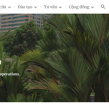
cứu
Đào tạo
Tư vấn
Cộng đồng
ion
m
operations.