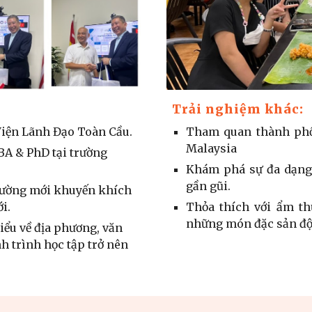
Trải nghiệm khác:
iện Lãnh Đạo Toàn Cầu.
Tham quan thành phố 
Malaysia
A & PhD tại trường
Khám phá sự đa dạng 
gần gũi.
trường mới khuyến khích
i.
Thỏa thích với ẩm t
những món đặc sản độ
iểu về địa phương, văn
h trình học tập trở nên