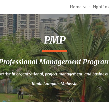
Home
Nghiên 
ip to main content
Skip to navigat
PMP
Professional Management Progra
pertise in organizational, project management, and business 
Kuala Lumpua, Malaysia