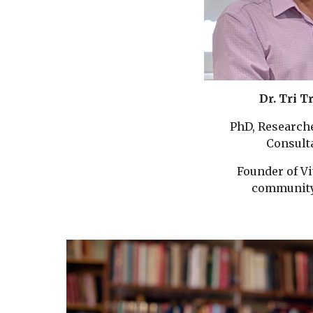
Dr. Tri T
PhD, Researche
Consult
Founder of Vi
community