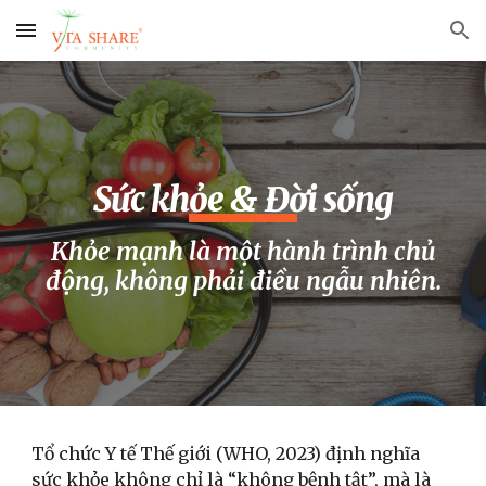
Skip to main content
Skip to navigation
S
ức khỏe & Đời sống
Khỏe mạnh là một hành trình chủ
động, không phải điều ngẫu nhiên.
Tổ chức Y tế Thế giới (WHO, 2023) định nghĩa
sức khỏe không chỉ là “không bệnh tật”, mà là