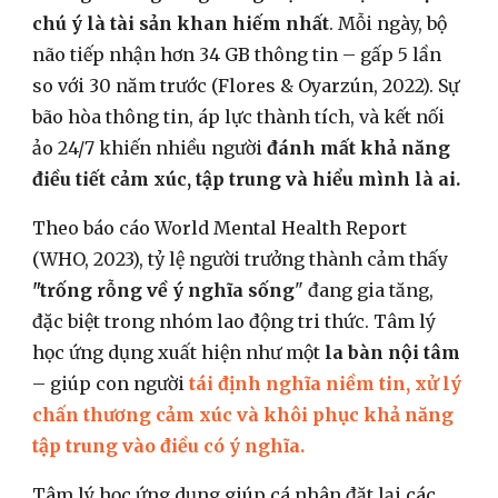
chú ý là tài sản khan hiếm nhất
. Mỗi ngày, bộ
não tiếp nhận hơn 34 GB thông tin – gấp 5 lần
so với 30 năm trước (Flores & Oyarzún, 2022). Sự
bão hòa thông tin, áp lực thành tích, và kết nối
ảo 24/7 khiến nhiều người
đánh mất khả năng
điều tiết cảm xúc, tập trung và hiểu mình là ai.
Theo báo cáo World Mental Health Report
(WHO, 2023), tỷ lệ người trưởng thành cảm thấy
"trống rỗng về ý nghĩa sống
" đang gia tăng,
đặc biệt trong nhóm lao động tri thức. Tâm lý
học ứng dụng xuất hiện như một
la bàn nội tâm
– giúp con người
tái định nghĩa
niềm tin, xử lý
chấn thương cảm xúc và khôi phục khả năng
tập trung vào điều có ý nghĩa.
Tâm lý học ứng dụng giúp cá nhân đặt lại các