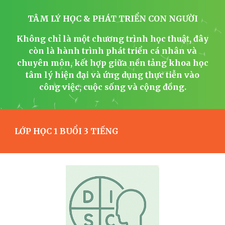
TÂM LÝ HỌC & PHÁT TRIỂN CON NGƯỜI
Không chỉ là một chương trình học thuật, đây
còn là hành trình phát triển cá nhân và
chuyên môn, kết hợp giữa nền tảng khoa học
tâm lý hiện đại và ứng dụng thực tiễn vào
công việc, cuộc sống và cộng đồng.
LỚP HỌC 1 BUỔI 3 TIẾNG