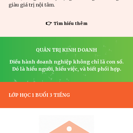
giàu giá trị nội tâm.
👉
Tìm hiểu thêm
QUẢN TRỊ KINH DOANH
Điều hành doanh nghiệp không chỉ là con số.
Đó là hiểu người, hiểu việc, và biết phối hợp.
LỚP HỌC 1 BUỔI 3 TIẾNG