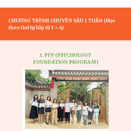
CHƯƠNG TRÌNH CHUYÊN SÂU 1 TUẦN (Học
theo thứ tự lớp từ 1 > 4)
1. PFP (P
SYCHOLOGY
FOUNDATION PROGRAM
)